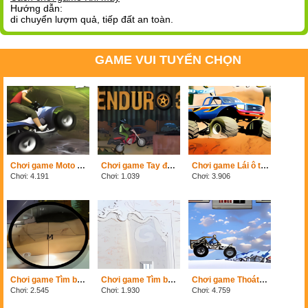
Hướng dẫn:
di chuyển lượm quả, tiếp đất an toàn.
GAME VUI TUYỂN CHỌN
Chơi game Moto địa hình rừng
Chơi game Tay đua chuyên nghiệp
Chơi game Lái ô tô địa hình
Chơi: 4.191
Chơi: 1.039
Chơi: 3.906
Chơi game Tìm bảng chữ cái 1
Chơi game Tìm bảng chữ cái 5
Chơi game Thoát khỏi trận địa 2
Chơi: 2.545
Chơi: 1.930
Chơi: 4.759