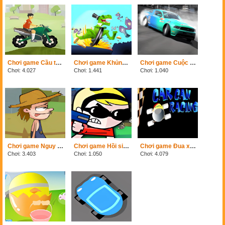
Chơi game Cầu thủ đua xe
Chơi game Khủng long đua xe
Chơi game Cuộc đua xuyên việt
Chơi: 4.027
Chơi: 1.441
Chơi: 1.040
Chơi game Nguy hiểm cận kề
Chơi game Hồi sinh thây ma
Chơi game Đua xe ống bơ
Chơi: 3.403
Chơi: 1.050
Chơi: 4.079