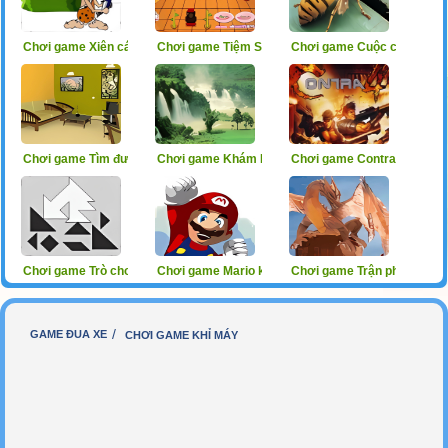
Chơi game Xiên cá
Chơi game Tiệm Spa Sami
Chơi game Cuộc chiến của 
Chơi game Tìm đường thoát 3
Chơi game Khám Phá Rừng Xanh
Chơi game Contra 2 : Giờ 
Chơi game Trò chơi ghép hình
Chơi game Mario không chiến
Chơi game Trận phục kích 
/
GAME ĐUA XE
CHƠI GAME KHỈ MÁY