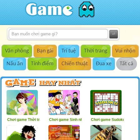
Văn phòng
Bạn gái
Trí tuệ
Thời trang
Vui nhộn
Nấu ăn
Tính điểm
Chiến thuật
Đua xe
Tất cả
Chơi game Thời trang dạo phố
Chơi game Sinh nhật Nobita
Chơi game Sudoku