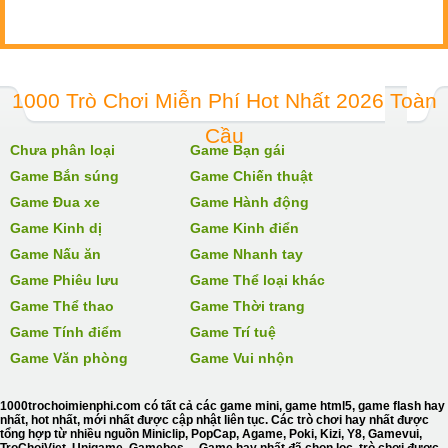
1000 Trò Chơi Miễn Phí Hot Nhất 2026 Toàn
Cầu
Chưa phân loại
Game Bạn gái
Game Bắn súng
Game Chiến thuật
Game Đua xe
Game Hành động
Game Kinh dị
Game Kinh điển
Game Nấu ăn
Game Nhanh tay
Game Phiêu lưu
Game Thể loại khác
Game Thể thao
Game Thời trang
Game Tính điểm
Game Trí tuệ
Game Văn phòng
Game Vui nhộn
1000trochoimienphi.com có tất cả các game mini, game html5, game flash hay
nhất, hot nhất, mới nhất được cập nhật liên tục. Các trò chơi hay nhất được
tổng hợp từ nhiều nguồn Miniclip, PopCap, Agame, Poki, Kizi, Y8, Gamevui,