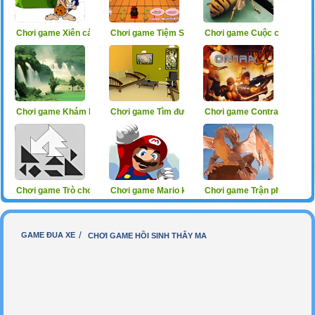
Chơi game Xiên cá
Chơi game Tiệm Spa Sami
Chơi game Cuộc chiến của 
Chơi game Khám Phá Rừng Xanh
Chơi game Tìm đường thoát 3
Chơi game Contra 2 : Giờ 
Chơi game Trò chơi ghép hình
Chơi game Mario không chiến
Chơi game Trận phục kích 
/
GAME ĐUA XE
CHƠI GAME HỒI SINH THÂY MA