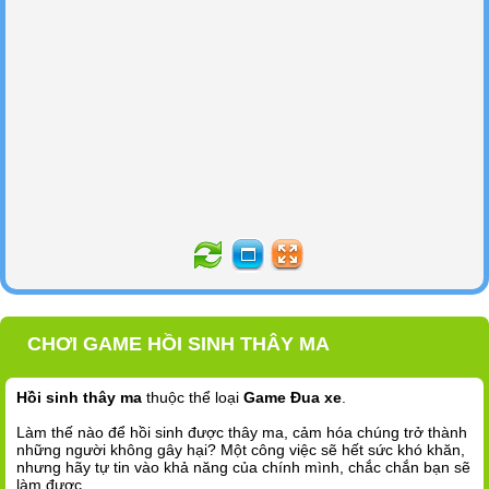
CHƠI GAME HỒI SINH THÂY MA
Hồi sinh thây ma
thuộc thể loại
Game Đua xe
.
Làm thế nào để hồi sinh được thây ma, cảm hóa chúng trở thành
những người không gây hại? Một công việc sẽ hết sức khó khăn,
nhưng hãy tự tin vào khả năng của chính mình, chắc chắn bạn sẽ
làm được.