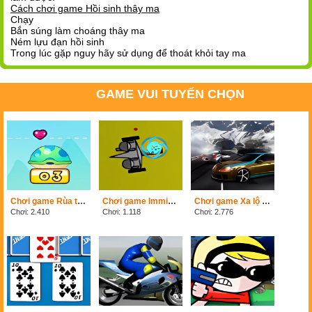
Cách chơi game Hồi sinh thây ma
Chạy
Bắn súng làm choáng thây ma
Ném lựu đạn hồi sinh
Trong lúc gặp nguy hãy sử dụng để thoát khỏi tay ma
GAME VUI TUYỂN CHỌN
Chơi game Rùa tâng bóng
Chơi game Imminent
Chơi game Xa lộ đua tài
Chơi: 2.410
Chơi: 1.118
Chơi: 2.776