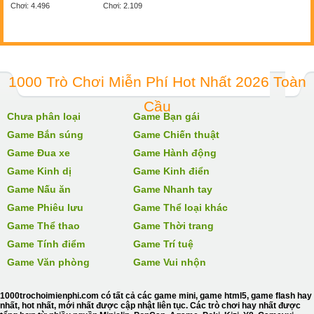
Chơi: 4.496
Chơi: 2.109
1000 Trò Chơi Miễn Phí Hot Nhất 2026 Toàn
Cầu
Chưa phân loại
Game Bạn gái
Game Bắn súng
Game Chiến thuật
Game Đua xe
Game Hành động
Game Kinh dị
Game Kinh điển
Game Nấu ăn
Game Nhanh tay
Game Phiêu lưu
Game Thể loại khác
Game Thể thao
Game Thời trang
Game Tính điểm
Game Trí tuệ
Game Văn phòng
Game Vui nhộn
1000trochoimienphi.com có tất cả các game mini, game html5, game flash hay
nhất, hot nhất, mới nhất được cập nhật liên tục. Các trò chơi hay nhất được