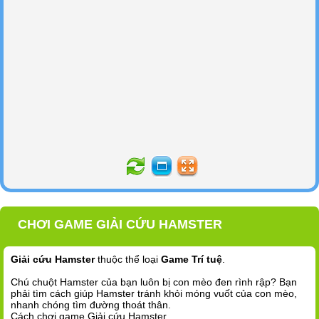
CHƠI GAME GIẢI CỨU HAMSTER
Giải cứu Hamster
thuộc thể loại
Game Trí tuệ
.
Chú chuột Hamster của bạn luôn bị con mèo đen rình rập? Bạn
phải tìm cách giúp Hamster tránh khỏi móng vuốt của con mèo,
nhanh chóng tìm đường thoát thân.
Cách chơi game Giải cứu Hamster