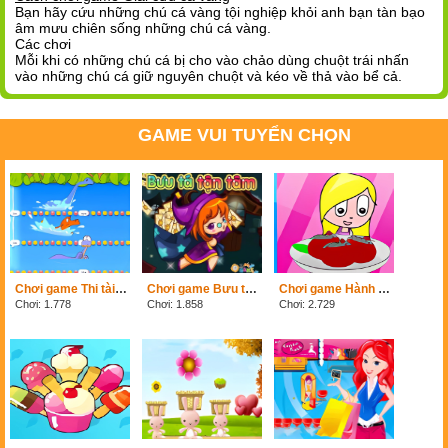
Bạn hãy cứu những chú cá vàng tội nghiệp khỏi anh bạn tàn bạo
âm mưu chiên sống những chú cá vàng.
Các chơi
Mỗi khi có những chú cá bị cho vào chảo dùng chuột trái nhấn
vào những chú cá giữ nguyên chuột và kéo về thả vào bể cả.
GAME VUI TUYỂN CHỌN
Chơi game Thi tài bơi lội
Chơi game Bưu tá tận tâm
Chơi game Hành trình ẩm thực
Chơi: 1.778
Chơi: 1.858
Chơi: 2.729