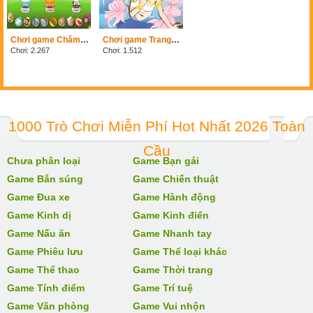
Chơi game Chăm Sóc Thú Cưng
Chơi game Trang điểm nàng tiên cá 2
Chơi: 2.267
Chơi: 1.512
1000 Trò Chơi Miễn Phí Hot Nhất 2026 Toàn
Cầu
Chưa phân loại
Game Bạn gái
Game Bắn súng
Game Chiến thuật
Game Đua xe
Game Hành động
Game Kinh dị
Game Kinh điển
Game Nấu ăn
Game Nhanh tay
Game Phiêu lưu
Game Thể loại khác
Game Thể thao
Game Thời trang
Game Tính điểm
Game Trí tuệ
Game Văn phòng
Game Vui nhộn