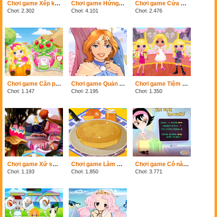
Chơi game Xếp kem
Chơi game Hứng hoa
Chơi game Cửa hàng thời trang 2
Chơi: 2.302
Chơi: 4.101
Chơi: 2.476
Chơi game Căn phòng trái cây
Chơi game Quản lý khách sạn 5
Chơi game Tiệm tóc thần tiên
Chơi: 1.147
Chơi: 2.195
Chơi: 1.350
Chơi game Xứ sở diệu kỳ
Chơi game Làm bánh Mỹ
Chơi game Cô nàng khéo léo
Chơi: 1.193
Chơi: 1.850
Chơi: 3.771