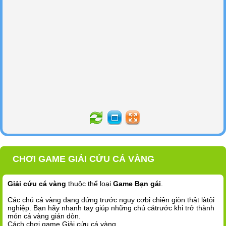
CHƠI GAME GIẢI CỨU CÁ VÀNG
Giải cứu cá vàng
thuộc thể loại
Game Bạn gái
.
Các chú cá vàng đang đứng trước nguy cơbị chiên giòn thật làtội
nghiệp. Bạn hãy nhanh tay giúp những chú cátrước khi trở thành
món cá vàng gián dòn.
Cách chơi game Giải cứu cá vàng