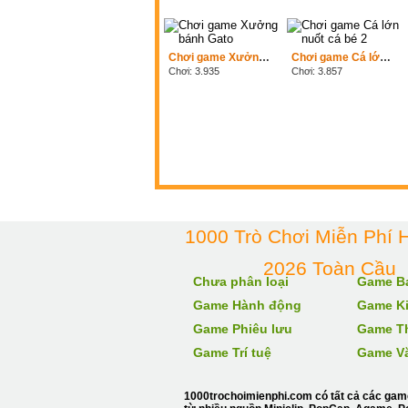
Chơi game Xưởng bánh Gato
Chơi game Cá lớn nuốt cá bé 2
Chơi: 3.935
Chơi: 3.857
1000 Trò Chơi Miễn Phí 
2026 Toàn Cầu
Chưa phân loại
Game Bạ
Game Hành động
Game Ki
Game Phiêu lưu
Game Th
Game Trí tuệ
Game V
1000trochoimienphi.com có tất cả các game 