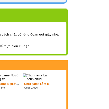
g cách chặt bỏ từng đoạn gót giày nhé.
để thực hiện cú đập.
Chơi game Người trông trẻ
Chơi game Làm bánh chuối
.849
Chơi: 1.626