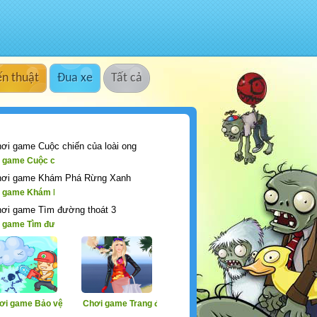
ến thuật
Đua xe
Tất cả
 game Cuộc chiến của loài ong
 game Khám Phá Rừng Xanh
 game Tìm đường thoát 3
ơi game Bảo vệ rừng xanh
Chơi game Trang điểm cho Lady Gaga