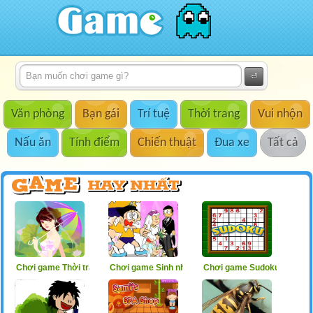
Văn phòng
Bạn gái
Trí tuệ
Thời trang
Vui nhộn
Nấu ăn
Tính điểm
Chiến thuật
Đua xe
Tất cả
Chơi game Thời trang dạo phố
Chơi game Sinh nhật Nobita
Chơi game Sudoku