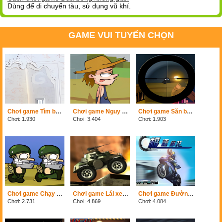
Dùng để di chuyển tàu, sử dụng vũ khí.
GAME VUI TUYỂN CHỌN
Chơi game Tìm bảng chữ cái 5
Chơi game Nguy hiểm cận kề
Chơi game Săn bắn tỉa
Chơi: 1.930
Chơi: 3.404
Chơi: 1.903
Chơi game Chạy loạn
Chơi game Lái xe quân sự
Chơi game Đường đua khắc nghiệt
Chơi: 2.731
Chơi: 4.869
Chơi: 4.084