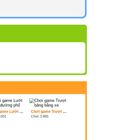
Chơi game Lướt ván đường phố
Chơi game Trượt băng bằng xe
.001
Chơi: 3.965