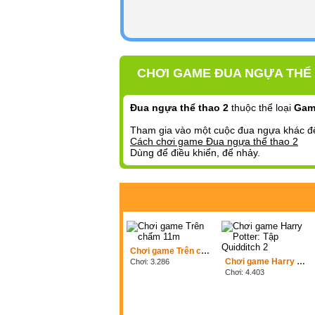
CHƠI GAME ĐUA NGỰA THỂ 
Đua ngựa thể thao 2
thuộc thể loại
Gam
Tham gia vào một cuộc đua ngựa khác để 
Cách chơi game Đua ngựa thể thao 2
Dùng để điều khiển, để nhảy.
Chơi game Trên chấm 11m
Chơi game Harry Potter: Tập Quidditch 2
Chơi: 3.286
Chơi: 4.403