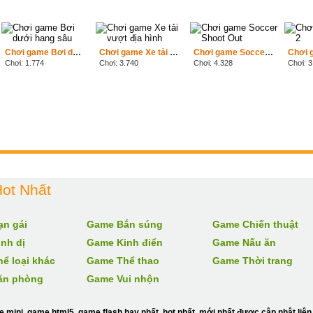
Chơi game Bơi dưới hang sâu
Chơi game Xe tải vượt địa hình
Chơi game Soccer Shoot Out
Chơi 
Chơi: 1.774
Chơi: 3.740
Chơi: 4.328
Chơi: 3
Hot Nhất
n gái
Game Bắn súng
Game Chiến thuật
nh dị
Game Kinh điển
Game Nấu ăn
ể loại khác
Game Thể thao
Game Thời trang
ăn phòng
Game Vui nhộn
mini, game html5, game flash hay nhất, hot nhất, mới nhất được cập nhật liên