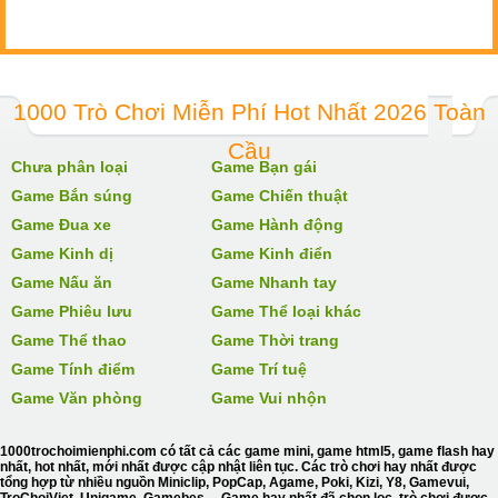
1000 Trò Chơi Miễn Phí Hot Nhất 2026 Toàn
Cầu
Chưa phân loại
Game Bạn gái
Game Bắn súng
Game Chiến thuật
Game Đua xe
Game Hành động
Game Kinh dị
Game Kinh điển
Game Nấu ăn
Game Nhanh tay
Game Phiêu lưu
Game Thể loại khác
Game Thể thao
Game Thời trang
Game Tính điểm
Game Trí tuệ
Game Văn phòng
Game Vui nhộn
1000trochoimienphi.com có tất cả các game mini, game html5, game flash hay
nhất, hot nhất, mới nhất được cập nhật liên tục. Các trò chơi hay nhất được
tổng hợp từ nhiều nguồn Miniclip, PopCap, Agame, Poki, Kizi, Y8, Gamevui,