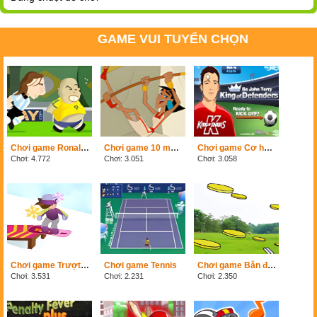
GAME VUI TUYỂN CHỌN
Chơi game Ronaldo Giảm béo
Chơi game 10 môn phối hợp
Chơi game Cơ hội của Terry
Chơi: 4.772
Chơi: 3.051
Chơi: 3.058
Chơi game Trượt tuyết 2
Chơi game Tennis
Chơi game Bắn đĩa bay
Chơi: 3.531
Chơi: 2.231
Chơi: 2.350