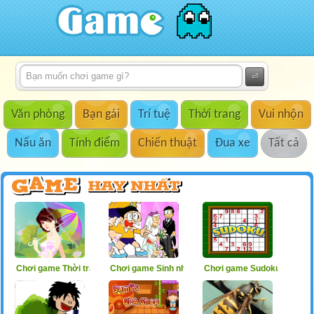
Văn phòng
Bạn gái
Trí tuệ
Thời trang
Vui nhộn
Nấu ăn
Tính điểm
Chiến thuật
Đua xe
Tất cả
Chơi game Thời trang dạo phố
Chơi game Sinh nhật Nobita
Chơi game Sudoku