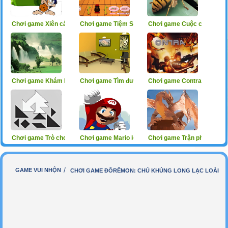
Chơi game Xiên cá
Chơi game Tiệm Spa Sami
Chơi game Cuộc chiến của 
Chơi game Khám Phá Rừng Xanh
Chơi game Tìm đường thoát 3
Chơi game Contra 2 : Giờ 
Chơi game Trò chơi ghép hình
Chơi game Mario không chiến
Chơi game Trận phục kích 
/
GAME VUI NHỘN
CHƠI GAME ĐÔRÊMON: CHÚ KHỦNG LONG LẠC LOÀI