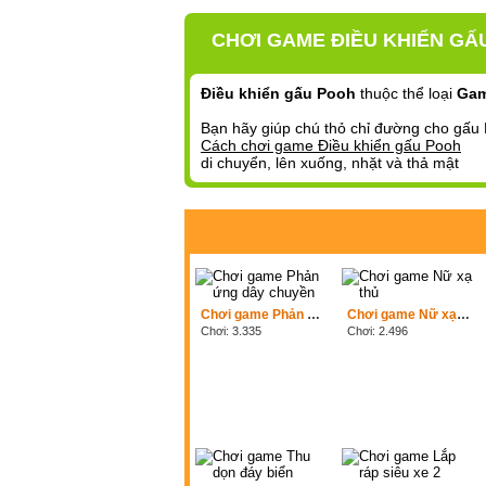
CHƠI GAME ĐIỀU KHIỂN GẤ
Điều khiển gấu Pooh
thuộc thể loại
Gam
Bạn hãy giúp chú thỏ chỉ đường cho gấu 
Cách chơi game Điều khiển gấu Pooh
di chuyển, lên xuống, nhặt và thả mật
Chơi game Phản ứng dây chuyền
Chơi game Nữ xạ thủ
Chơi: 3.335
Chơi: 2.496