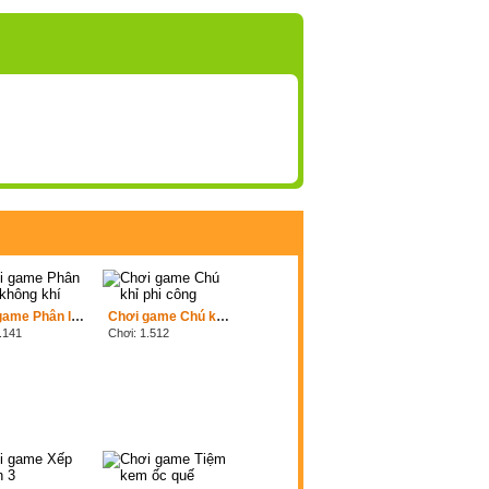
Chơi game Phân loại không khí
Chơi game Chú khỉ phi công
.141
Chơi: 1.512