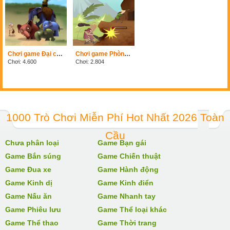
Chơi game Đại chiến voi rừng
Chơi game Phòng thủ xuyên thế kỷ
Chơi: 4.600
Chơi: 2.804
1000 Trò Chơi Miễn Phí Hot Nhất 2026 Toàn
Cầu
Chưa phân loại
Game Bạn gái
Game Bắn súng
Game Chiến thuật
Game Đua xe
Game Hành động
Game Kinh dị
Game Kinh điển
Game Nấu ăn
Game Nhanh tay
Game Phiêu lưu
Game Thể loại khác
Game Thể thao
Game Thời trang