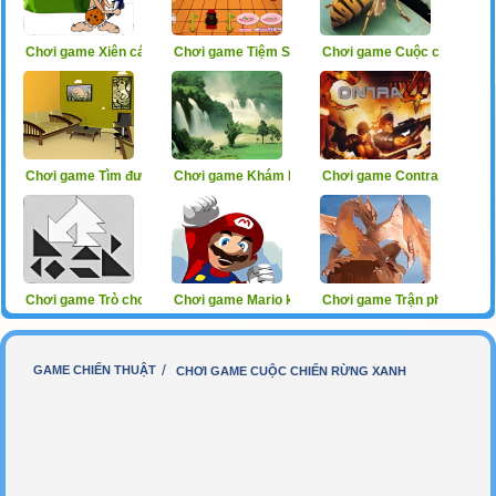
Chơi game Xiên cá
Chơi game Tiệm Spa Sami
Chơi game Cuộc chiến của 
Chơi game Tìm đường thoát 3
Chơi game Khám Phá Rừng Xanh
Chơi game Contra 2 : Giờ 
Chơi game Trò chơi ghép hình
Chơi game Mario không chiến
Chơi game Trận phục kích 
/
GAME CHIẾN THUẬT
CHƠI GAME CUỘC CHIẾN RỪNG XANH