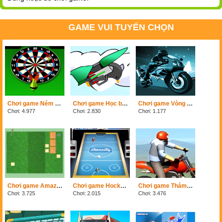
GAME VUI TUYỂN CHỌN
Chơi game Ném phi tiêu
Chơi game Học bay
Chơi game Vòng đua nguy hiểm
Chơi: 4.977
Chơi: 2.830
Chơi: 1.177
Chơi game Amazing Golf Pro
Chơi game Hockey trên băng
Chơi game Thám hiểm địa hình
Chơi: 3.725
Chơi: 2.015
Chơi: 3.476