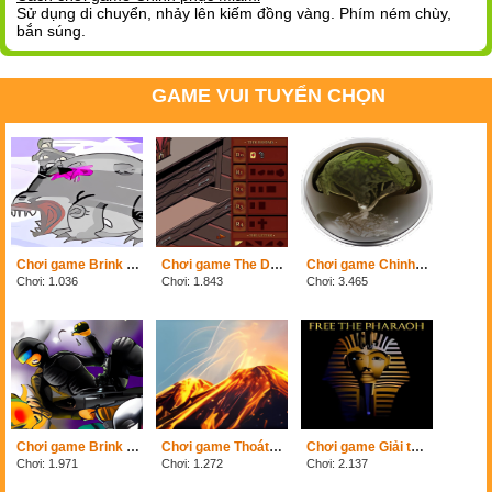
Sử dụng di chuyển, nhảy lên kiếm đồng vàng. Phím ném chùy,
bắn súng.
GAME VUI TUYỂN CHỌN
Chơi game Brink of Alienation 2
Chơi game The Doors
Chơi game Chinh phục thiên nhiên
Chơi: 1.036
Chơi: 1.843
Chơi: 3.465
Chơi game Brink of Alienation 3
Chơi game Thoát khỏi núi lửa
Chơi game Giải thoát Pharaoh
Chơi: 1.971
Chơi: 1.272
Chơi: 2.137