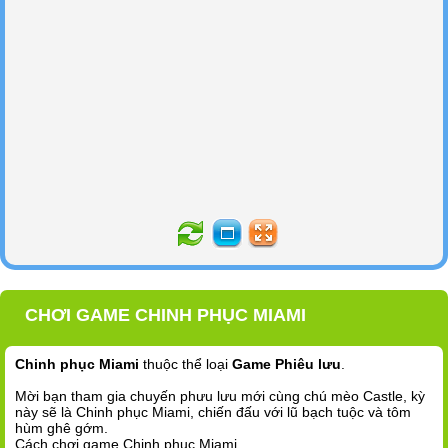
CHƠI GAME CHINH PHỤC MIAMI
Chinh phục Miami
thuộc thể loại
Game Phiêu lưu
.
Mời bạn tham gia chuyến phưu lưu mới cùng chú mèo Castle, kỳ
này sẽ là Chinh phục Miami, chiến đấu với lũ bạch tuộc và tôm
hùm ghê gớm.
Cách chơi game Chinh phục Miami