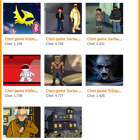
Chơi game Khủng long tìm trứng
Chơi game Sarbakal phiêu lưu 23
Chơi game Sarbakal phiêu lưu 13
Chơi: 1.159
Chơi: 4.704
Chơi: 2.931
Chơi game Không gian đỏ
Chơi game Sarbakal phiêu lưu 22
Chơi game Trăng lên
Chơi: 1.739
Chơi: 4.777
Chơi: 1.426