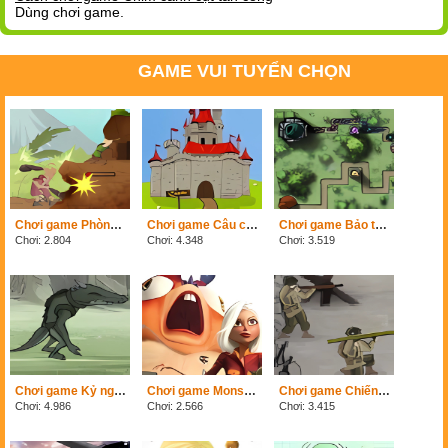
Dùng chơi game.
GAME VUI TUYỂN CHỌN
Chơi game Phòng thủ xuyên thế kỷ
Chơi game Câu chuyện anh hùng
Chơi game Bảo thạch kỳ ảo 2
Chơi: 2.804
Chơi: 4.348
Chơi: 3.519
Chơi game Kỷ nguyên bóng tối
Chơi game Monsters vs Aliens
Chơi game Chiến tranh 1944
Chơi: 4.986
Chơi: 2.566
Chơi: 3.415