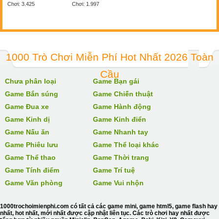
Chơi: 3.425
Chơi: 1.997
1000 Trò Chơi Miễn Phí Hot Nhất 2026 Toàn
Cầu
Chưa phân loại
Game Bạn gái
Game Bắn súng
Game Chiến thuật
Game Đua xe
Game Hành động
Game Kinh dị
Game Kinh điển
Game Nấu ăn
Game Nhanh tay
Game Phiêu lưu
Game Thể loại khác
Game Thể thao
Game Thời trang
Game Tính điểm
Game Trí tuệ
Game Văn phòng
Game Vui nhộn
1000trochoimienphi.com có tất cả các game mini, game html5, game flash hay
nhất, hot nhất, mới nhất được cập nhật liên tục. Các trò chơi hay nhất được