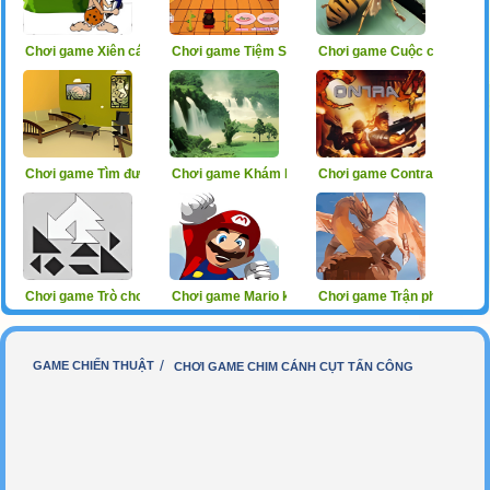
Chơi game Xiên cá
Chơi game Tiệm Spa Sami
Chơi game Cuộc chiến của 
Chơi game Tìm đường thoát 3
Chơi game Khám Phá Rừng Xanh
Chơi game Contra 2 : Giờ 
Chơi game Trò chơi ghép hình
Chơi game Mario không chiến
Chơi game Trận phục kích 
/
GAME CHIẾN THUẬT
CHƠI GAME CHIM CÁNH CỤT TẤN CÔNG