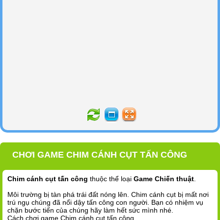
CHƠI GAME CHIM CÁNH CỤT TẤN CÔNG
Chim cánh cụt tấn công
thuộc thể loại
Game Chiến thuật
.
Môi trường bị tàn phá trái đất nóng lên. Chim cánh cụt bị mất nơi
trú ngụ chúng đã nổi dậy tấn công con người. Bạn có nhiệm vụ
chặn bước tiến của chúng hãy làm hết sức mình nhé.
Cách chơi game Chim cánh cụt tấn công