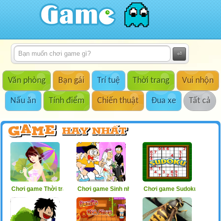
Văn phòng
Bạn gái
Trí tuệ
Thời trang
Vui nhộn
Nấu ăn
Tính điểm
Chiến thuật
Đua xe
Tất cả
Chơi game Thời trang dạo phố
Chơi game Sinh nhật Nobita
Chơi game Sudoku