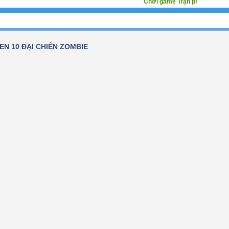
Chơi game Trận phục kích c
EN 10 ĐẠI CHIẾN ZOMBIE