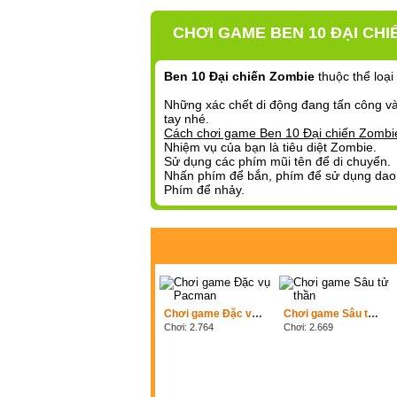
CHƠI GAME BEN 10 ĐẠI CHI
Ben 10 Đại chiến Zombie
thuộc thể loại
Những xác chết di động đang tấn công và
tay nhé.
Cách chơi game Ben 10 Đại chiến Zombi
Nhiệm vụ của bạn là tiêu diệt Zombie.
Sử dụng các phím mũi tên để di chuyển.
Nhấn phím để bắn, phím để sử dụng dao
Phím để nhảy.
Chơi game Đặc vụ Pacman
Chơi game Sâu tử thần
Chơi: 2.764
Chơi: 2.669