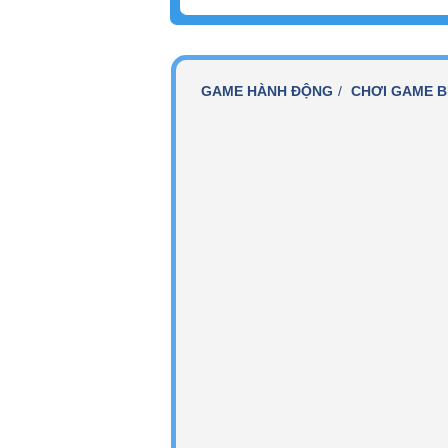
GAME HÀNH ĐỘNG
/
CHƠI GAME B