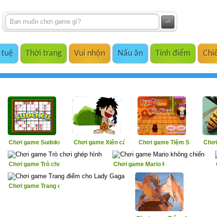
í tuệ
Thời trang
Vui nhộn
Nấu ăn
Tính điểm
Chi
t Nobita
Chơi game Sudoku
Chơi game Xiên cá
Chơi game Tiệm Spa Sami
Chơi
Chơi game Trò chơi ghép hình
Chơi game Mario không chiến
Chơi game Trang điểm cho Lady Gaga
há Rừng Xanh