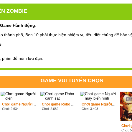
ẾN ZOMBIE
Game Hành động
.
o thành phố, Ben 10 phải thực hiện nhiệm vụ tiêu diệt chúng để bảo 
e
, phím để ném lựu đạn.
GAME VUI TUYỂN CHỌN
Chơi game Người điện
Chơi game Robo cảnh sát
Chơi game Người máy biến hình
Chơi: 2.634
Chơi: 2.682
Chơi: 3.403
Chơi: 5