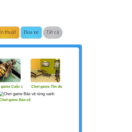
ến thuật
Đua xe
Tất cả
 game Cuộc chiến của loài ong
Chơi game Tìm đường thoát 3
Chơi game Bảo vệ rừng xanh