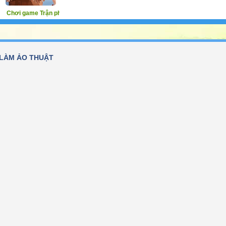
Chơi game Trận phục kích của Rồng
 LÀM ẢO THUẬT