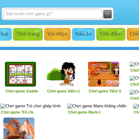
í tuệ
Thời trang
Vui nhộn
Nấu ăn
Tính điểm
Chi
Chơi
Chơi
t Nobita
Chơi game Sudoku
Chơi game Xiên cá
Chơi game Tiệm Spa Sami
Chơi
Chơi game Trò chơi ghép hình
Chơi game Mario không chiến
Ch