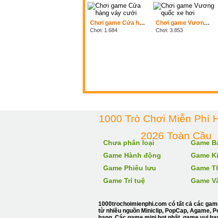
Chơi game Cửa hàng váy cưới
Chơi game Vương quốc xe hơi
Chơi: 1.684
Chơi: 3.853
1000 Trò Chơi Miễn Phí 
2026 Toàn Cầu
Chưa phân loại
Game Bạ
Game Hành động
Game Ki
Game Phiêu lưu
Game Th
Game Trí tuệ
Game V
1000trochoimienphi.com có tất cả các game 
từ nhiều nguồn Miniclip, PopCap, Agame, P
hạng. Các game mini hot nhất, game vui ha