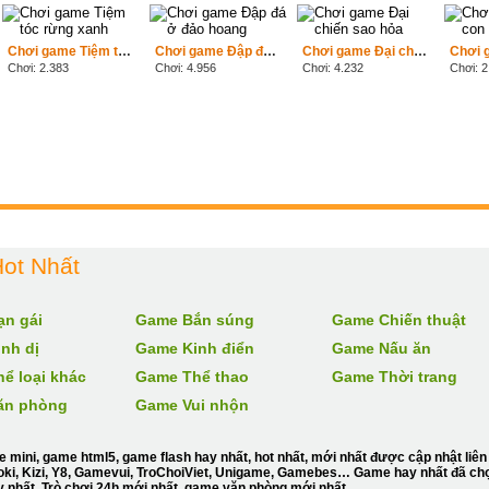
Chơi game Tiệm tóc rừng xanh
Chơi game Đập đá ở đảo hoang
Chơi game Đại chiến sao hỏa
Chơi: 2.383
Chơi: 4.956
Chơi: 4.232
Chơi: 2
Hot Nhất
n gái
Game Bắn súng
Game Chiến thuật
nh dị
Game Kinh điển
Game Nấu ăn
ể loại khác
Game Thể thao
Game Thời trang
ăn phòng
Game Vui nhộn
mini, game html5, game flash hay nhất, hot nhất, mới nhất được cập nhật liên
oki, Kizi, Y8, Gamevui, TroChoiViet, Unigame, Gamebes… Game hay nhất đã chọn 
y nhất, Trò chơi 24h mới nhất, game văn phòng mới nhất.