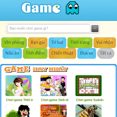
Văn phòng
Bạn gái
Trí tuệ
Thời trang
Vui nhộn
Nấu ăn
Tính điểm
Chiến thuật
Đua xe
Tất cả
Chơi game Thời trang dạo phố
Chơi game Sinh nhật Nobita
Chơi game Sudoku