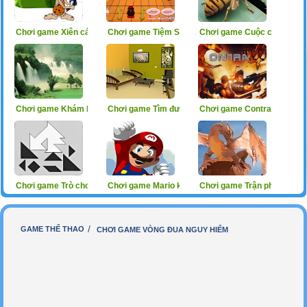
Chơi game Xiên cá
Chơi game Tiệm Spa Sami
Chơi game Cuộc chiến của 
Chơi game Khám Phá Rừng Xanh
Chơi game Tìm đường thoát 3
Chơi game Contra 2 : Giờ 
Chơi game Trò chơi ghép hình
Chơi game Mario không chiến
Chơi game Trận phục kích 
/
GAME THỂ THAO
CHƠI GAME VÒNG ĐUA NGUY HIỂM