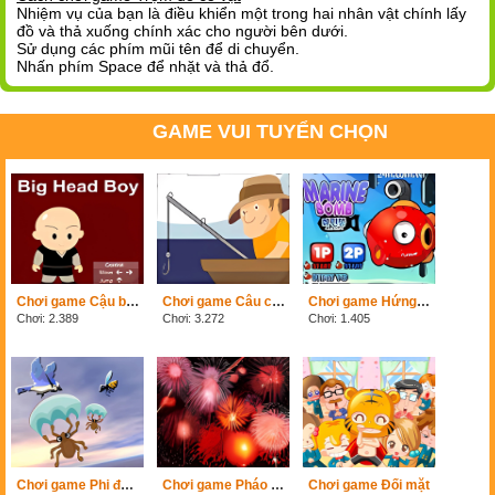
Nhiệm vụ của bạn là điều khiển một trong hai nhân vật chính lấy
đồ và thả xuống chính xác cho người bên dưới.
Sử dụng các phím mũi tên để di chuyển.
Nhấn phím Space để nhặt và thả đổ.
GAME VUI TUYỂN CHỌN
Chơi game Cậu bé đầu to
Chơi game Câu cá biển khơi
Chơi game Hứng bom
Chơi: 2.389
Chơi: 3.272
Chơi: 1.405
Chơi game Phi đội nhảy dù
Chơi game Pháo hoa năm mới
Chơi game Đối mặt