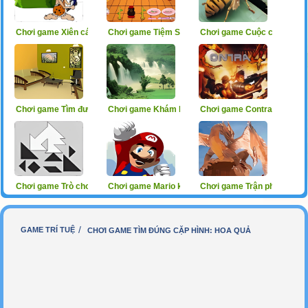
Chơi game Xiên cá
Chơi game Tiệm Spa Sami
Chơi game Cuộc chiến của 
Chơi game Tìm đường thoát 3
Chơi game Khám Phá Rừng Xanh
Chơi game Contra 2 : Giờ 
Chơi game Trò chơi ghép hình
Chơi game Mario không chiến
Chơi game Trận phục kích 
/
GAME TRÍ TUỆ
CHƠI GAME TÌM ĐÚNG CẶP HÌNH: HOA QUẢ