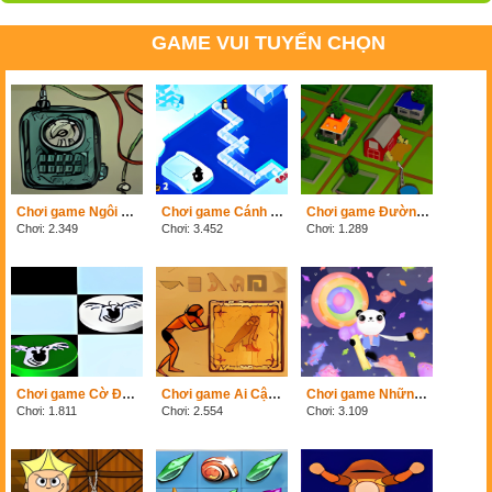
GAME VUI TUYỂN CHỌN
Chơi game Ngôi nhà bí ẩn
Chơi game Cánh cụt qua sông
Chơi game Đường tới nông trại
Chơi: 2.349
Chơi: 3.452
Chơi: 1.289
Chơi game Cờ Đam Koala
Chơi game Ai Cập huyền bí
Chơi game Những viên kẹo bay
Chơi: 1.811
Chơi: 2.554
Chơi: 3.109