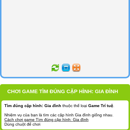
CHƠI GAME TÌM ĐÚNG CẶP HÌNH: GIA ĐÌNH
Tìm đúng cặp hình: Gia đình
thuộc thể loại
Game Trí tuệ
.
Nhiệm vụ của bạn là tìm các cặp hình Gia đình giống nhau.
Cách chơi game Tìm đúng cặp hình: Gia đình
Dùng chuột để chơi