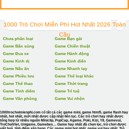
1000 Trò Chơi Miễn Phí Hot Nhất 2026 Toàn
Cầu
Chưa phân loại
Game Bạn gái
Game Bắn súng
Game Chiến thuật
Game Đua xe
Game Hành động
Game Kinh dị
Game Kinh điển
Game Nấu ăn
Game Nhanh tay
Game Phiêu lưu
Game Thể loại khác
Game Thể thao
Game Thời trang
Game Tính điểm
Game Trí tuệ
Game Văn phòng
Game Vui nhộn
1000trochoimienphi.com có tất cả các game mini, game html5, game flash hay
nhất, hot nhất, mới nhất được cập nhật liên tục. Các trò chơi hay nhất được
tổng hợp từ nhiều nguồn Miniclip, PopCap, Agame, Poki, Kizi, Y8, Gamevui,
TroChoiViet, Unigame, Gamebes… Game hay nhất đã chọn lọc, trò chơi được
việt hoá, tính điểm xếp hạng. Các game mini hot nhất, game vui hay nhất, Trò