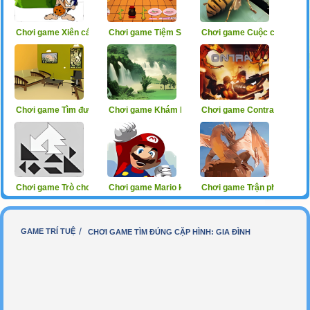
Chơi game Xiên cá
Chơi game Tiệm Spa Sami
Chơi game Cuộc chiến của 
Chơi game Tìm đường thoát 3
Chơi game Khám Phá Rừng Xanh
Chơi game Contra 2 : Giờ 
Chơi game Trò chơi ghép hình
Chơi game Mario không chiến
Chơi game Trận phục kích 
/
GAME TRÍ TUỆ
CHƠI GAME TÌM ĐÚNG CẶP HÌNH: GIA ĐÌNH