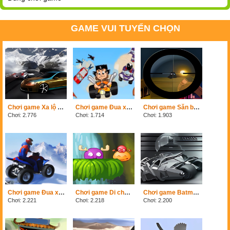
GAME VUI TUYỂN CHỌN
Chơi game Xa lộ đua tài
Chơi game Đua xe tuổi teen
Chơi game Săn bắn tỉa
Chơi: 2.776
Chơi: 1.714
Chơi: 1.903
Chơi game Đua xe trên tuyết
Chơi game Di chuyển 2
Chơi game Batman: Hiệp sĩ tốc độ
Chơi: 2.221
Chơi: 2.218
Chơi: 2.200