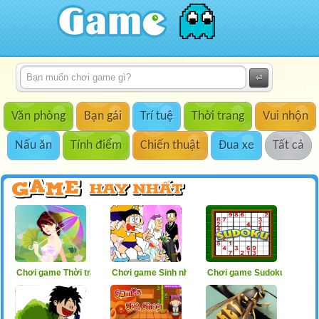
Văn phòng
Bạn gái
Trí tuệ
Thời trang
Vui nhộn
Nấu ăn
Tính điểm
Chiến thuật
Đua xe
Tất cả
Chơi game Thời trang dạo phố
Chơi game Sinh nhật Nobita
Chơi game Sudoku