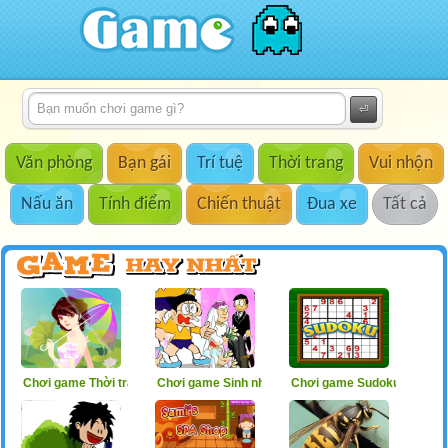
Văn phòng
Bạn gái
Trí tuệ
Thời trang
Vui nhộn
Nấu ăn
Tính điểm
Chiến thuật
Đua xe
Tất cả
Chơi game Thời trang dạo phố
Chơi game Sinh nhật Nobita
Chơi game Sudoku