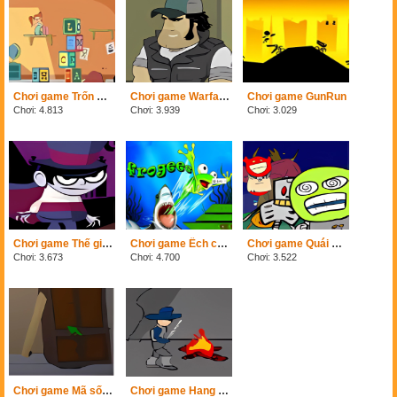
Chơi game Trốn nhà đi chơi
Chơi game Warface 2
Chơi game GunRun
Chơi: 4.813
Chơi: 3.939
Chơi: 3.029
Chơi game Thế giới Ảo thuật
Chơi game Ếch cốm phiêu lưu ký
Chơi game Quái vật Mash
Chơi: 3.673
Chơi: 4.700
Chơi: 3.522
Chơi game Mã số bí mật 9
Chơi game Hang động bí ẩn