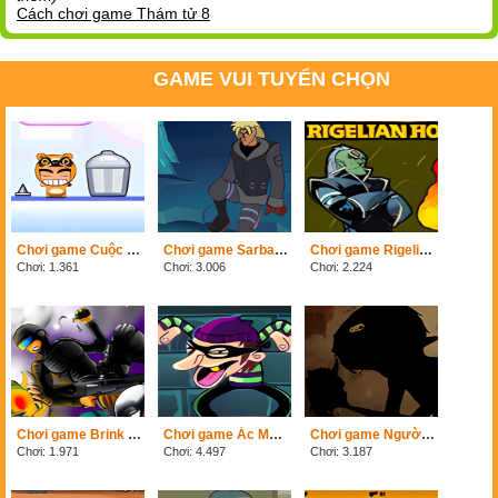
Cách chơi game Thám tử 8
GAME VUI TUYỂN CHỌN
Chơi game Cuộc phiêu lưu của Poko
Chơi game Sarbakal phiêu lưu 9
Chơi game Rigelian hotshots
Chơi: 1.361
Chơi: 3.006
Chơi: 2.224
Chơi game Brink of Alienation 3
Chơi game Ác Mộng 4
Chơi game Người ngoài hành tinh 2
Chơi: 1.971
Chơi: 4.497
Chơi: 3.187