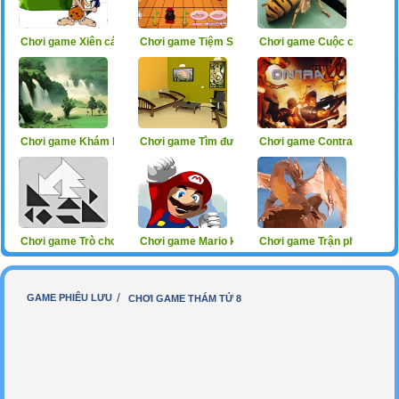
Chơi game Xiên cá
Chơi game Tiệm Spa Sami
Chơi game Cuộc chiến của 
Chơi game Khám Phá Rừng Xanh
Chơi game Tìm đường thoát 3
Chơi game Contra 2 : Giờ 
Chơi game Trò chơi ghép hình
Chơi game Mario không chiến
Chơi game Trận phục kích 
/
GAME PHIÊU LƯU
CHƠI GAME THÁM TỬ 8