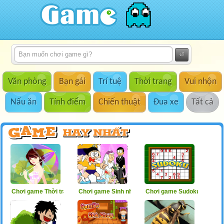
Văn phòng
Bạn gái
Trí tuệ
Thời trang
Vui nhộn
Nấu ăn
Tính điểm
Chiến thuật
Đua xe
Tất cả
Chơi game Thời trang dạo phố
Chơi game Sinh nhật Nobita
Chơi game Sudoku