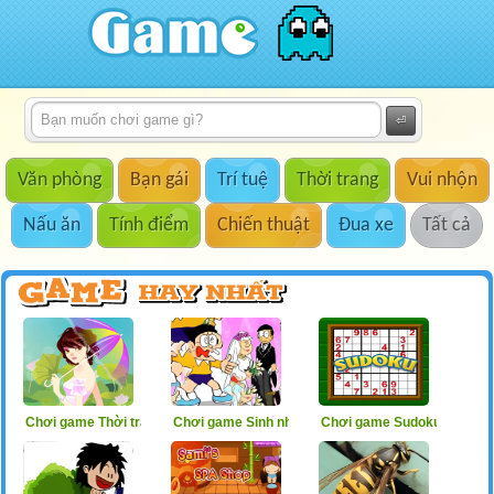
Văn phòng
Bạn gái
Trí tuệ
Thời trang
Vui nhộn
Nấu ăn
Tính điểm
Chiến thuật
Đua xe
Tất cả
Chơi game Thời trang dạo phố
Chơi game Sinh nhật Nobita
Chơi game Sudoku