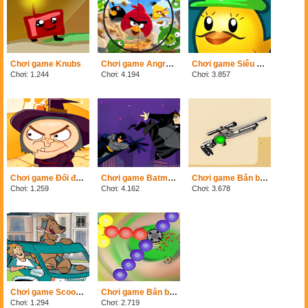
Chơi game Knubs
Chơi game Angry Birds – Thử tài thiện xạ
Chơi game Siêu nhân gà
Chơi: 1.244
Chơi: 4.194
Chơi: 3.857
Chơi game Đối đầu phù thủy
Chơi game Batman truy đuổi
Chơi game Bắn bóng 5
Chơi: 1.259
Chơi: 4.162
Chơi: 3.678
Chơi game Scooby đổ đèo
Chơi game Bắn bóng 4
Chơi: 1.294
Chơi: 2.719