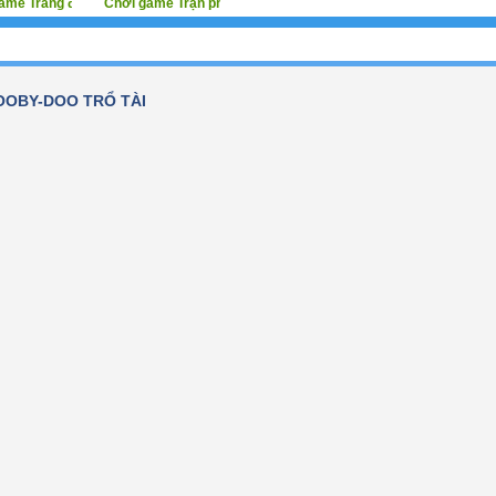
ame Trang điểm cho Lady Gaga
Chơi game Trận phục kích của Rồng
OOBY-DOO TRỔ TÀI