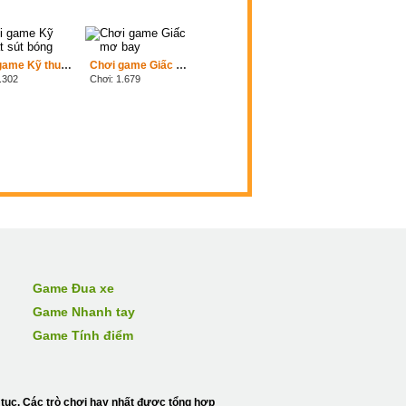
Chơi game Kỹ thuật sút bóng
Chơi game Giấc mơ bay
.302
Chơi: 1.679
Game Đua xe
Game Nhanh tay
Game Tính điểm
 tục. Các trò chơi hay nhất được tổng hợp