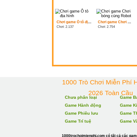
Chơi game Ô tô địa hình
Chơi game Chơi bóng cùng Robot
Chơi: 2.137
Chơi: 2.754
1000 Trò Chơi Miễn Phí 
2026 Toàn Cầu
Chưa phân loại
Game Bạ
Game Hành động
Game Ki
Game Phiêu lưu
Game Th
Game Trí tuệ
Game V
1000trochoimienphi.com có tất cả các game 