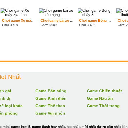
Chơi game Xe máy địa hình
Chơi game Lái xe siêu hạng
Chơi game Bóng chày 3
Chơi: 4.409
Chơi: 3.909
Chơi: 4.692
Chơi: 2
Hot Nhất
n gái
Game Bắn súng
Game Chiến thuật
nh dị
Game Kinh điển
Game Nấu ăn
ể loại khác
Game Thể thao
Game Thời trang
ăn phòng
Game Vui nhộn
mini, game html5, game flash hay nhất, hot nhất, mới nhất được cập nhật liên