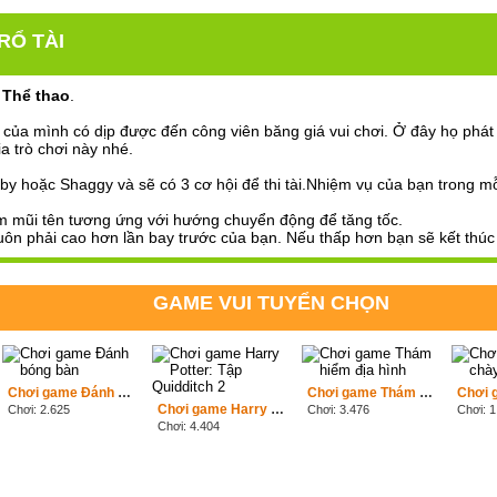
RỔ TÀI
Thể thao
.
a mình có dịp được đến công viên băng giá vui chơi. Ở đây họ phát hi
 trò chơi này nhé.
y hoặc Shaggy và sẽ có 3 cơ hội để thi tài.Nhiệm vụ của bạn trong mỗi 
m mũi tên tương ứng với hướng chuyển động để tăng tốc.
 luôn phải cao hơn lần bay trước của bạn. Nếu thấp hơn bạn sẽ kết thúc
GAME VUI TUYỂN CHỌN
Chơi game Đánh bóng bàn
Chơi game Thám hiểm địa hình
Chơi game Harry Potter: Tập Quidditch 2
Chơi: 2.625
Chơi: 3.476
Chơi: 1
Chơi: 4.404