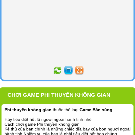
CHƠI GAME PHI THUYỀN KHÔNG GIAN
Phi thuyền không gian
thuộc thể loại
Game Bắn súng
.
Hãy tiêu diệt hết lũ người ngoài hành tinh nhé
Cách chơi game Phi thuyền không gian
Kẻ thù của bạn chính là những chiếc đĩa bay của bọn người ngoài
hành tinh.Nhiệm vụ của bạn là phải tiêu diệt hết bọn chúng.