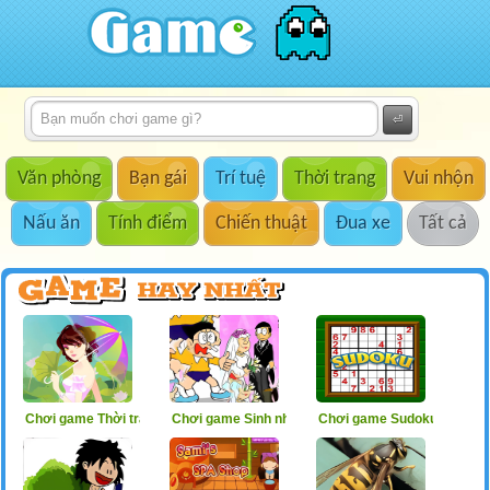
Văn phòng
Bạn gái
Trí tuệ
Thời trang
Vui nhộn
Nấu ăn
Tính điểm
Chiến thuật
Đua xe
Tất cả
Chơi game Thời trang dạo phố
Chơi game Sinh nhật Nobita
Chơi game Sudoku