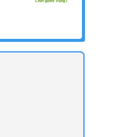
Chơi game Trang điểm cho Lady Gaga