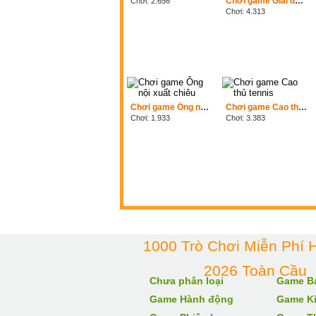
Chơi game Giải đấu bóng bầu dục 2
Chơi: 2.656
Chơi: 4.313
Chơi game Ông nội xuất chiêu
Chơi game Cao thủ tennis
Chơi: 1.933
Chơi: 3.383
1000 Trò Chơi Miễn Phí 
2026 Toàn Cầu
Chưa phân loại
Game Bạ
Game Hành động
Game Ki