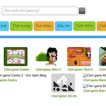
í tuệ
Thời trang
Vui nhộn
Nấu ăn
Tính điểm
Chi
t Nobita
Chơi game Sudoku
Chơi game Xiên cá
Chơi game Tiệm Spa Sami
Chơi
game Contra 2 : Giờ hành động
Chơi game Mario
Chơi game Bảo 
Chơi game Trò chơi ghép hình