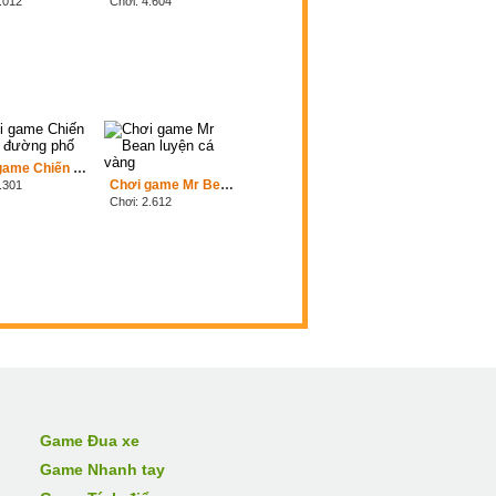
.012
Chơi: 4.604
Chơi game Chiến binh đường phố
Chơi game Mr Bean luyện cá vàng
.301
Chơi: 2.612
Game Đua xe
Game Nhanh tay