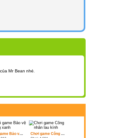
 của Mr Bean nhé.
Chơi game Bảo vệ rừng xanh
Chơi game Công nhân lau kính