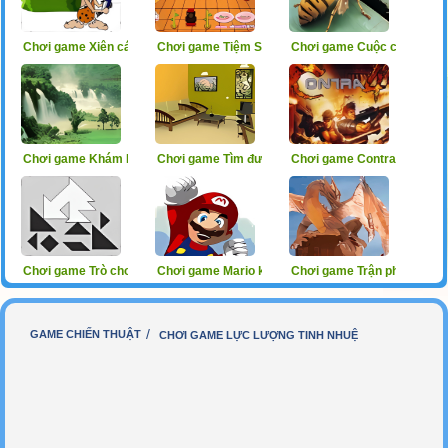
Chơi game Xiên cá
Chơi game Tiệm Spa Sami
Chơi game Cuộc chiến của 
Chơi game Khám Phá Rừng Xanh
Chơi game Tìm đường thoát 3
Chơi game Contra 2 : Giờ 
Chơi game Trò chơi ghép hình
Chơi game Mario không chiến
Chơi game Trận phục kích 
/
GAME CHIẾN THUẬT
CHƠI GAME LỰC LƯỢNG TINH NHUỆ