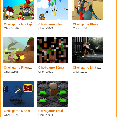
Chơi game Nhốt gà
Chơi game Khỉ con bắn bóng
Chơi game Pháo chiến
Chơi: 2.564
Chơi: 2.079
Chơi: 1.051
Chơi game Phòng thủ xuyên thế kỷ
Chơi game Bắn xe tăng
Chơi game Nhà tù Bustout
Chơi: 2.805
Chơi: 2.601
Chơi: 1.919
Chơi game Kho báu của Cutlass
Chơi game Thuốc nổ
Chơi: 2.971
Chơi: 4.094