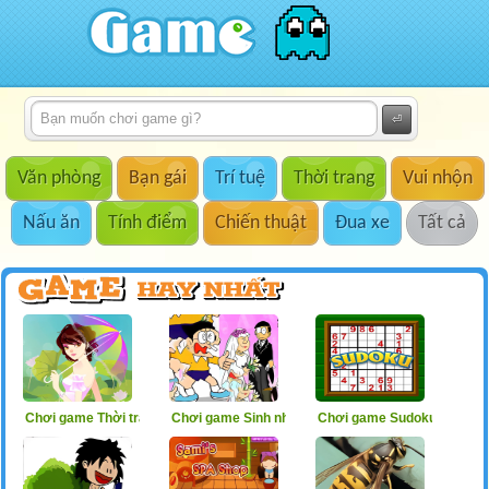
Văn phòng
Bạn gái
Trí tuệ
Thời trang
Vui nhộn
Nấu ăn
Tính điểm
Chiến thuật
Đua xe
Tất cả
Chơi game Thời trang dạo phố
Chơi game Sinh nhật Nobita
Chơi game Sudoku