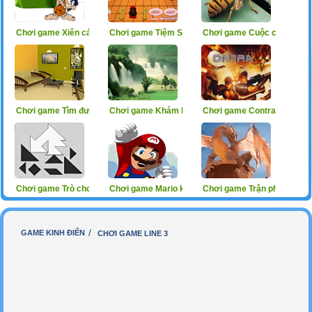
Chơi game Xiên cá
Chơi game Tiệm Spa Sami
Chơi game Cuộc chiến của 
Chơi game Tìm đường thoát 3
Chơi game Khám Phá Rừng Xanh
Chơi game Contra 2 : Giờ 
Chơi game Trò chơi ghép hình
Chơi game Mario không chiến
Chơi game Trận phục kích 
/
GAME KINH ĐIỂN
CHƠI GAME LINE 3