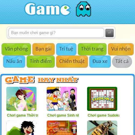
Văn phòng
Bạn gái
Trí tuệ
Thời trang
Vui nhộn
Nấu ăn
Tính điểm
Chiến thuật
Đua xe
Tất cả
Chơi game Thời trang dạo phố
Chơi game Sinh nhật Nobita
Chơi game Sudoku