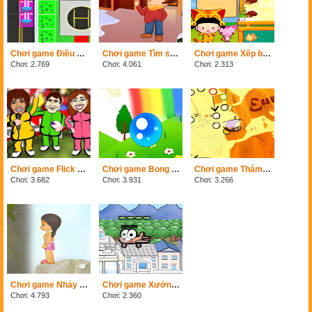
Chơi game Điều khiển giao thông
Chơi game Tìm số valentine
Chơi game Xếp bánh 3
Chơi: 2.769
Chơi: 4.061
Chơi: 2.313
Chơi game Flick N kick II
Chơi game Bong bóng cầu vồng
Chơi game Thám hiểm châu Mỹ
Chơi: 3.682
Chơi: 3.931
Chơi: 3.266
Chơi game Nhảy thác nước
Chơi game Xưởng máy bay
Chơi: 4.793
Chơi: 2.360