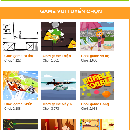
GAME VUI TUYỂN CHỌN
Chơi game Đi tìm màu sắc 3
Chơi game Thiện xạ Angry Bird
Chơi game 9x dọn nhà 2
Chơi: 4.122
Chơi: 1.561
Chơi: 1.650
Chơi game Khủng long chạy trốn
Chơi game Máy bay chữa cháy
Chơi game Bong bóng rắc rối
Chơi: 2.108
Chơi: 3.273
Chơi: 2.068