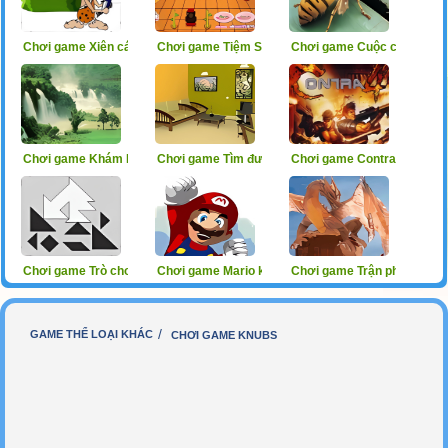
Chơi game Xiên cá
Chơi game Tiệm Spa Sami
Chơi game Cuộc chiến của 
Chơi game Khám Phá Rừng Xanh
Chơi game Tìm đường thoát 3
Chơi game Contra 2 : Giờ 
Chơi game Trò chơi ghép hình
Chơi game Mario không chiến
Chơi game Trận phục kích 
/
GAME THỂ LOẠI KHÁC
CHƠI GAME KNUBS