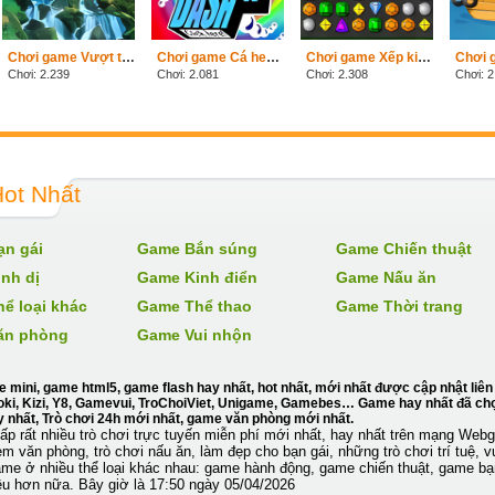
Chơi game Vượt thác
Chơi game Cá heo tinh nghịch
Chơi game Xếp kim cương
Chơi: 2.239
Chơi: 2.081
Chơi: 2.308
Chơi: 2
Hot Nhất
n gái
Game Bắn súng
Game Chiến thuật
nh dị
Game Kinh điển
Game Nấu ăn
ể loại khác
Game Thể thao
Game Thời trang
ăn phòng
Game Vui nhộn
mini, game html5, game flash hay nhất, hot nhất, mới nhất được cập nhật liên
oki, Kizi, Y8, Gamevui, TroChoiViet, Unigame, Gamebes… Game hay nhất đã chọn 
y nhất, Trò chơi 24h mới nhất, game văn phòng mới nhất.
ấp rất nhiều trò chơi trực tuyến miễn phí mới nhất, hay nhất trên mạng Web
em văn phòng, trò chơi nấu ăn, làm đẹp cho bạn gái, những trò chơi trí tuệ, 
ame ở nhiều thể loại khác nhau: game hành động, game chiến thuật, game bạ
ều hơn nữa. Bây giờ là 17:50 ngày 05/04/2026