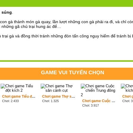
 súng
.
 con gà thành món gà quay, lần lượt những con gà phải ra đi, và chỉ cò
i những gã chủ trại hung ác để…
trại gà và đồng thời tránh những đòn tấn công nguy hiểm để tránh bị
GAME VUI TUYỂN CHỌN
Chơi game Tiểu đột kích 2
Chơi game Thợ săn cánh cụt
Chơi game Cuộc chiến Trung đông 2
Chơi: 2.433
Chơi: 1.325
Chơi: 3
Chơi: 3.917