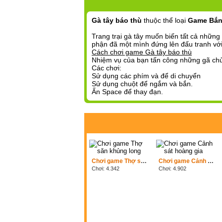
Gà tây báo thù
thuộc thể loại
Game Bắn
Trang trại gà tây muốn biến tất cả những
phận đã một mình đứng lên đấu tranh vớ
Cách chơi game Gà tây báo thù
Nhiệm vụ của bạn tấn công những gã chủ 
Các chơi:
Sử dụng các phím và để di chuyển
Sử dụng chuột để ngắm và bắn.
Ấn Space để thay đạn.
Chơi game Thợ săn khủng long
Chơi game Cảnh sát hoàng gia
Chơi: 4.342
Chơi: 4.902