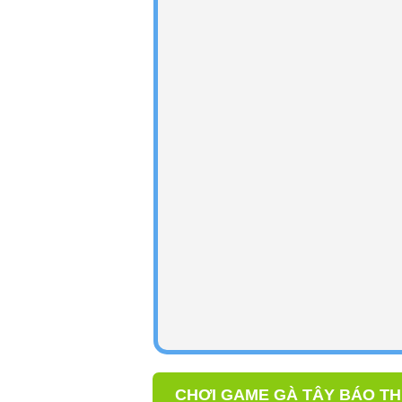
CHƠI GAME GÀ TÂY BÁO T