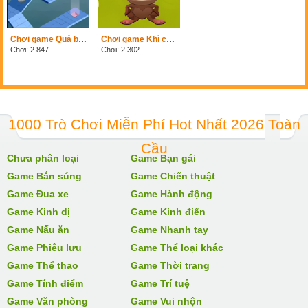
Chơi game Quả bóng chuyển hồi
Chơi game Khỉ con lượm chuối
Chơi: 2.847
Chơi: 2.302
1000 Trò Chơi Miễn Phí Hot Nhất 2026 Toàn
Cầu
Chưa phân loại
Game Bạn gái
Game Bắn súng
Game Chiến thuật
Game Đua xe
Game Hành động
Game Kinh dị
Game Kinh điển
Game Nấu ăn
Game Nhanh tay
Game Phiêu lưu
Game Thể loại khác
Game Thể thao
Game Thời trang
Game Tính điểm
Game Trí tuệ
Game Văn phòng
Game Vui nhộn