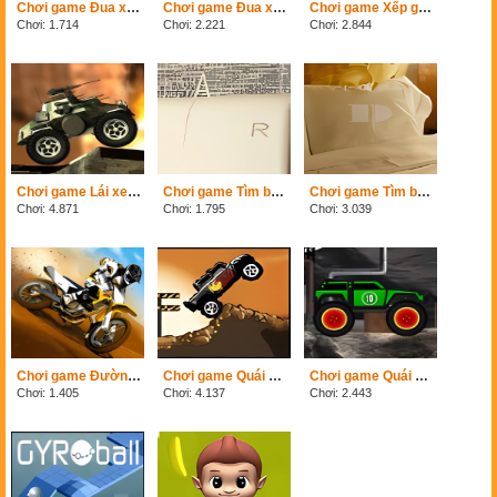
Chơi game Đua xe tuổi teen
Chơi game Đua xe trên tuyết
Chơi game Xếp gạch
Chơi: 1.714
Chơi: 2.221
Chơi: 2.844
Chơi game Lái xe quân sự
Chơi game Tìm bảng chữ cái 11
Chơi game Tìm bảng chữ cái 8
Chơi: 4.871
Chơi: 1.795
Chơi: 3.039
Chơi game Đường đua mạo hiểm
Chơi game Quái vật Hummer
Chơi game Quái vật núi đá
Chơi: 1.405
Chơi: 4.137
Chơi: 2.443