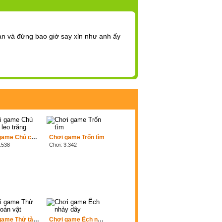
àn và đừng bao giờ say xỉn như anh ấy
Chơi game Chú cuội leo trăng
Chơi game Trốn tìm
.538
Chơi: 3.342
Chơi game Thử tài đoán vật
Chơi game Ếch nhảy dây