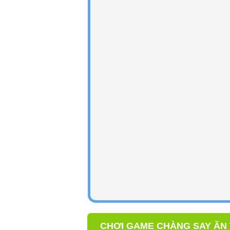
CHƠI GAME CHÀNG SAY ĂN 