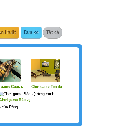
ến thuật
Đua xe
Tất cả
 game Cuộc chiến của loài ong
Chơi game Tìm đường thoát 3
Chơi game Bảo vệ rừng xanh
ủa Rồng