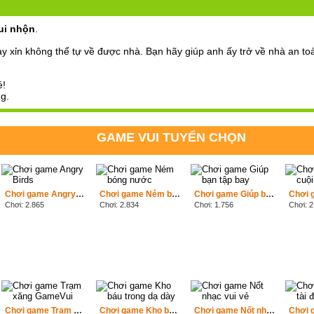
ui nhộn
.
y xỉn không thể tự về được nhà. Bạn hãy giúp anh ấy trở về nhà an to
é!
g.
GAME VUI TUYỂN CHỌN
Chơi game Angry Birds
Chơi game Ném bóng nước
Chơi game Giúp bạn tập bay
Chơi: 2.865
Chơi: 2.834
Chơi: 1.756
Chơi: 2
Chơi game Trạm xăng GameVui
Chơi game Kho báu trong dạ dày
Chơi game Nốt nhạc vui vẻ