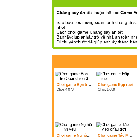
Chàng say ăn tết
thuộc thể loại
Game V
Sau bữa tiệc mừng xuân, anh chàng Bi sa
nhé!
Cách chơi game Chàng say ăn tết
Bạnhãygiúp anhấy trở về nhà an toàn nh
Di chuyểnchuột để giúp anh ấy thăng bằn
Chơi game Bọn trẻ Quái chiêu 3
Chơi game Đập ruồi
Chơi: 4.073
Chơi: 1.689
Chơi game Nụ hôn Tình yêu
Chơi game Táo Mèo chầu trời