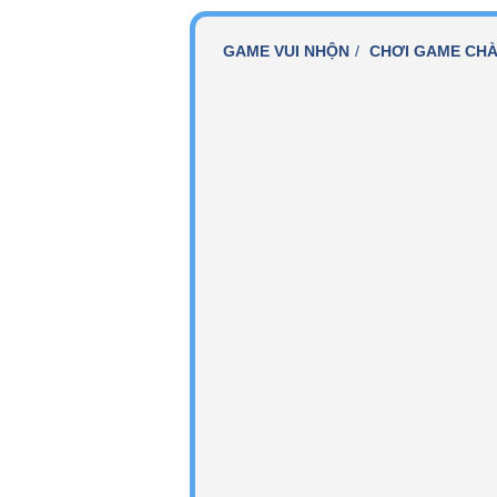
GAME VUI NHỘN
/
CHƠI GAME CHÀ