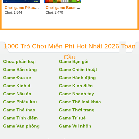
Chơi game Pikachu phiêu lưu
Chơi game Boom Online
Chơi: 1.544
Chơi: 2.470
1000 Trò Chơi Miễn Phí Hot Nhất 2026 Toàn
Cầu
Chưa phân loại
Game Bạn gái
Game Bắn súng
Game Chiến thuật
Game Đua xe
Game Hành động
Game Kinh dị
Game Kinh điển
Game Nấu ăn
Game Nhanh tay
Game Phiêu lưu
Game Thể loại khác
Game Thể thao
Game Thời trang
Game Tính điểm
Game Trí tuệ
Game Văn phòng
Game Vui nhộn