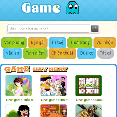
Văn phòng
Bạn gái
Trí tuệ
Thời trang
Vui nhộn
Nấu ăn
Tính điểm
Chiến thuật
Đua xe
Tất cả
Chơi game Thời trang dạo phố
Chơi game Sinh nhật Nobita
Chơi game Sudoku