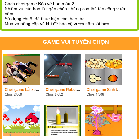
Cách chơi game Bảo vệ hoa màu 2
Nhiệm vụ của bạn là ngăn chặn những con thú tấn công vườn
nấm.
Sử dụng chuột để thực hiện các thao tác.
Mua và nâng cấp vũ khí để bảo vệ vườn nấm tốt hơn.
GAME VUI TUYỂN CHỌN
Chơi game Lái xe thăng bằng
Chơi game Robot tránh nguy hiểm
Chơi game Sinh tố hoa quả
Chơi: 2.869
Chơi: 1.652
Chơi: 4.306