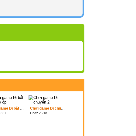
Chơi game Đi bắt ngáo ộp
Chơi game Di chuyển 2
.821
Chơi: 2.218