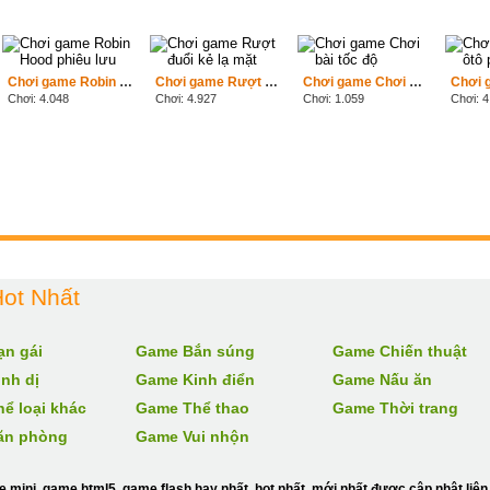
Chơi game Robin Hood phiêu lưu
Chơi game Rượt đuổi kẻ lạ mặt
Chơi game Chơi bài tốc độ
Chơi: 4.048
Chơi: 4.927
Chơi: 1.059
Chơi: 4
Hot Nhất
n gái
Game Bắn súng
Game Chiến thuật
nh dị
Game Kinh điển
Game Nấu ăn
ể loại khác
Game Thể thao
Game Thời trang
ăn phòng
Game Vui nhộn
mini, game html5, game flash hay nhất, hot nhất, mới nhất được cập nhật liên