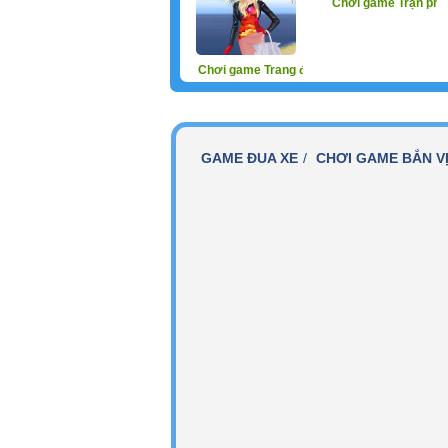
Chơi game Trận phụ
Chơi game Trang điểm cho Lady Gaga
GAME ĐUA XE
/
CHƠI GAME BẮN VỊ