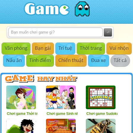
Văn phòng
Bạn gái
Trí tuệ
Thời trang
Vui nhộn
Nấu ăn
Tính điểm
Chiến thuật
Đua xe
Tất cả
Chơi game Thời trang dạo phố
Chơi game Sinh nhật Nobita
Chơi game Sudoku